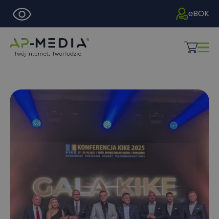
eBOK
Nazwa firmy:
*
Imię i nazwisko:
*
NIP:
*
Telefon:
*
Imię i nazwisko:
*
Miejścowość:
*
Adres:
*
Jestem zainteresowany:
*