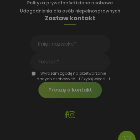
do obliczania
Polityka prywatności i dane osobowe
danych
dotyczących
Udogodnienia dla osób niepełnosprawnych
odwiedzającyc
Zostaw kontakt
sesji i kampani
na potrzeby
raportów
analitycznych
witryn.
_ga_1GVZ8MSLE6
.ap-
1 rok 1 miesiąc
Ten plik cooki
media.pl
jest używany
przez Google
Analytics do
utrzymywania
stanu sesji.
Wyrażam zgodę na przetwarzanie
danych osobowych...
(Czytaj więcej...)