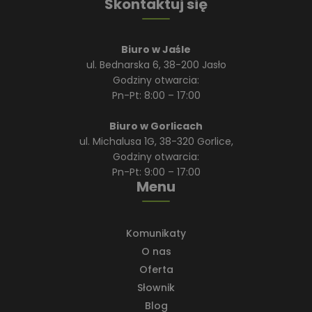
Skontaktuj się
jak logowanie użytkownika i zarządzanie kontem.
Bez niezbędnych plików cookie nie można
prawidłowo korzystać ze strony internetowej.
Dostawca
/
Okres
Biuro w Jaśle
Nazwa
Opis
Domena
przechowywania
ul. Bednarska 6, 38-200 Jasło
CookieScriptConsent
4 tygodnie 2 dni
Ten pli
Godziny otwarcia:
CookieScript
jest u
www.ap-
Pn-Pt: 8:00 – 17:00
przez 
media.pl
Cookie
Script
Biuro w Gorlicach
zapami
prefere
ul. Michalusa 1G, 38-320 Gorlice,
dotycz
Godziny otwarcia:
zgody
użytko
Pn-Pt: 9:00 – 17:00
pliki c
Menu
to kon
aby ba
cookie
Script
działał
Komunikaty
popraw
O nas
Oferta
Polityce prywatności Google
Słownik
Dostawca
Okres
Blog
Nazwa
/
Dostawca
Opis