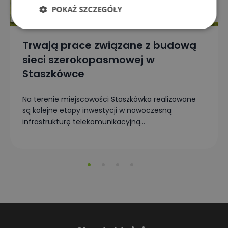
POKAŻ SZCZEGÓŁY
Niezbędne
Wydajność
Trwają prace związane z budową
sieci szerokopasmowej w
Targetowanie
Funkcjonalność
Staszkówce
Na terenie miejscowości Staszkówka realizowane
Niesklasyfikowane
są kolejne etapy inwestycji w nowoczesną
infrastrukturę telekomunikacyjną...
Niezbędne
Wydajność
Targetowanie
Funkcjonalność
Niesklasyfikowane
Niezbędne pliki cookie umożliwiają korzystanie z
podstawowych funkcji strony internetowej, takich