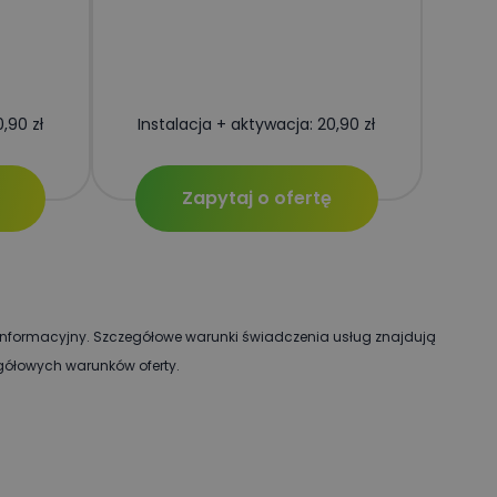
Opis
,90 zł
Instalacja + aktywacja: 20,90 zł
sal Analytics - co
 użytkownika przez
ługi analitycznej
k loguje się do
alnych użytkowników
dzić sesję
Zapytaj o ofertę
ko identyfikatora
ezpieczne i ciągłe
ny w witrynie i
h, sesji i kampanii
 do utrzymywania
e informacyjny. Szczegółowe warunki świadczenia usług znajdują
egółowych warunków oferty.