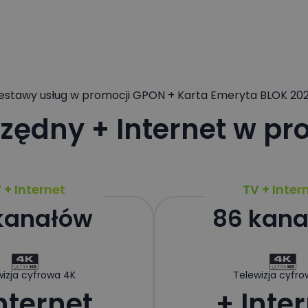
estawy usług w promocji GPON + Karta Emeryta BLOK 20
zędny + Internet w pr
 + Internet
TV + Inter
kanałów
86 kan
izja cyfrowa 4K
Telewizja cyfro
nternet
+ Inte