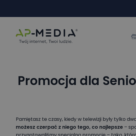
Nazwa
Imię i
Imię i
Miejś
Promocja dla Senior
E-mai
Wyr
Ogr
Jas
Wyr
moż
Ogr
cza
Pamiętasz te czasy, kiedy w telewizji były tylko dwa
Jas
prz
możesz czerpać z niego tego, co najlepsze
– spo
moż
do 
przygotowaliśmy specjalną promocję – taką, która p