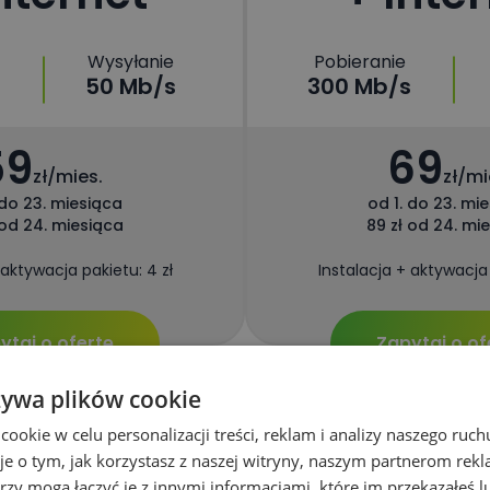
Wysyłanie
Pobieranie
50 Mb/s
300 Mb/s
59
69
zł/mies.
zł/mi
 do 23. miesiąca
od 1. do 23. mi
 od 24. miesiąca
89 zł od 24. mi
 aktywacja pakietu: 4 zł
Instalacja + aktywacja 
ytaj o ofertę
Zapytaj o of
żywa plików cookie
okie w celu personalizacji treści, reklam i analizy naszego ru
je o tym, jak korzystasz z naszej witryny, naszym partnerom re
rzy mogą łączyć je z innymi informacjami, które im przekazałeś l