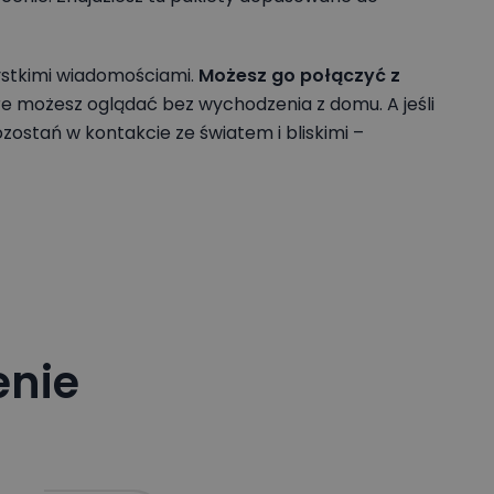
ieczne
 AP-
zystkimi wiadomościami.
Możesz go połączyć z
óre możesz oglądać bez wychodzenia z domu. A jeśli
zostań w kontakcie ze światem i bliskimi –
enie
t