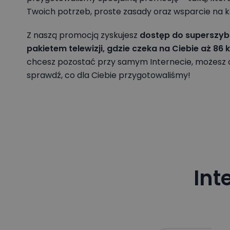
cza
MEDI
Twoich potrzeb, proste zasady oraz wsparcie na 
prz
do 
Z naszą promocją zyskujesz
dostęp do superszybk
MEDI
pakietem telewizji, gdzie czeka na Ciebie aż 86
chcesz pozostać przy samym Internecie, możesz 
sprawdź, co dla Ciebie przygotowaliśmy!
Int