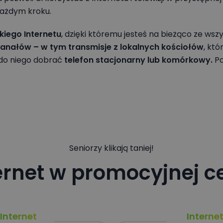
sie poprzez pisemne wniesienie umotywowanego żądania zaprzestania
A Sp. z o.o. Sp.k.
*
każdym kroku.
etwarzania danych osobowych. Podanie danych jest dobrowolne, ale kon
zawarcia umowy korzystania z usług bądź przetworzenia zapytania przez
iego Internetu
, dzięki któremu jesteś na bieżąco ze ws
A Sp. z o.o. Sp.k.
*
 kanałów – w tym transmisje z lokalnych kościołów
, kt
do niego dobrać
telefon stacjonarny lub komórkowy.
Po
Seniorzy klikają taniej!
ernet w promocyjnej c
Internet
Interne