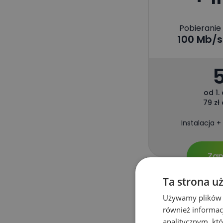
Pobieranie
100 Mb/s
od 1.
79 zł
Instalacja +
Zap
Ta strona u
Używamy plików co
również informac
analitycznym, któ