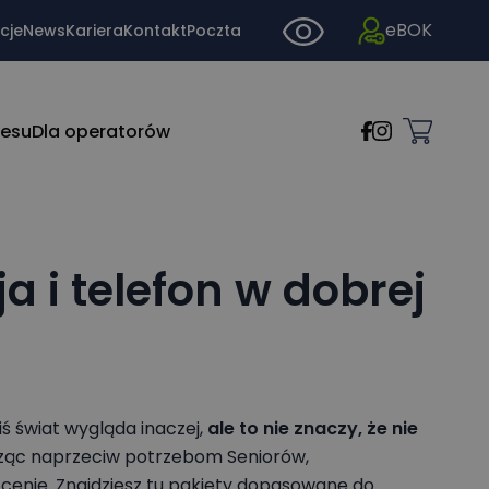
eBOK
cje
News
Kariera
Kontakt
Poczta
nesu
Dla operatorów
a i telefon w dobrej
półka z
8-200
i
półka z
żdym
8-200
iś świat wygląda inaczej,
ale to nie znaczy, że nie
i
ieczne
dząc naprzeciw potrzebom Seniorów,
żdym
 AP-
j cenie. Znajdziesz tu pakiety dopasowane do