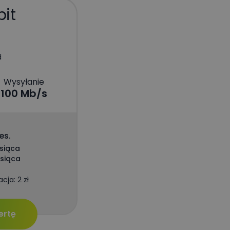
it
d
Wysyłanie
100 Mb/s
es.
esiąca
esiąca
cja: 2 zł
ertę