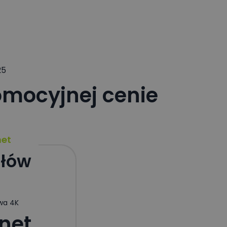
25
omocyjnej cenie
net
ałów
wa 4K
rnet