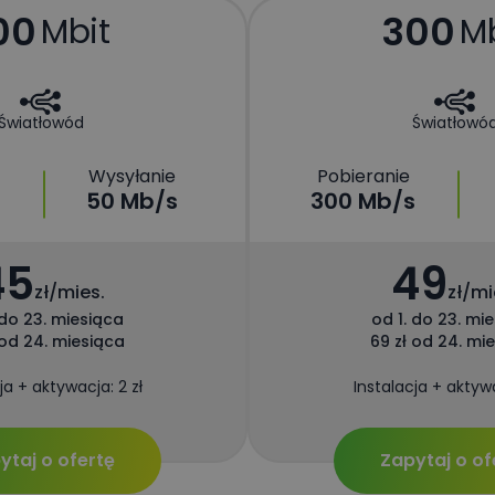
00
300
Mbit
Mb
Światłowód
Światłowó
Wysyłanie
Pobieranie
50 Mb/s
300 Mb/s
45
49
zł/mies.
zł/mi
 do 23. miesiąca
od 1. do 23. mi
 od 24. miesiąca
69 zł od 24. mi
ja + aktywacja: 2 zł
Instalacja + aktywa
ytaj o ofertę
Zapytaj o of