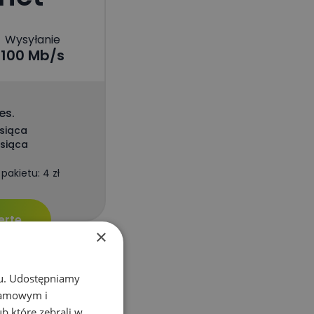
Wysyłanie
100 Mb/s
es.
esiąca
esiąca
pakietu: 4 zł
ertę
×
chu. Udostępniamy
klamowym i
ub które zebrali w