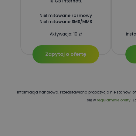
10 GB Internetu
Nielimitowane rozmowy
Nazwa
Nielimitowane SMS/MMS
LMSSESSIONID
Nazwa
Nazwa
Aktywacja: 10 zł
Inst
_ga
roundcube_sessid
Zapytaj o ofertę
_ga_1GVZ8MSLE6
Informacja handlowa. Przedstawiona propozycja nie stanowi ofe
się w
regulaminie oferty
. 