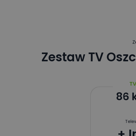
Z
Zestaw TV Oszc
TV
86 
Telew
+ I