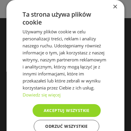
×
Ta strona używa plików
cookie
Używamy plików cookie w celu
Skontaktuj się
personalizacji treści, reklam i analizy
naszego ruchu. Udostępniamy również
informacje o tym, jak korzystasz z naszej
Biuro w Jaśle
witryny, naszym partnerom reklamowym
ul. Bednarska 6, 38-200 Jasło
Godziny otwarcia:
i analitycznym, którzy mogą łączyć je z
Pn-Pt: 8:00 – 17:00
innymi informacjami, które im
przekazałeś lub które zebrali w wyniku
Biuro w Gorlicach
korzystania przez Ciebie z ich usług.
ul. Michalusa 1G, 38-320 Gorlice,
Dowiedz się więcej
Godziny otwarcia:
Pn-Pt: 9:00 – 17:00
Menu
AKCEPTUJ WSZYSTKIE
ODRZUĆ WSZYSTKIE
Komunikaty