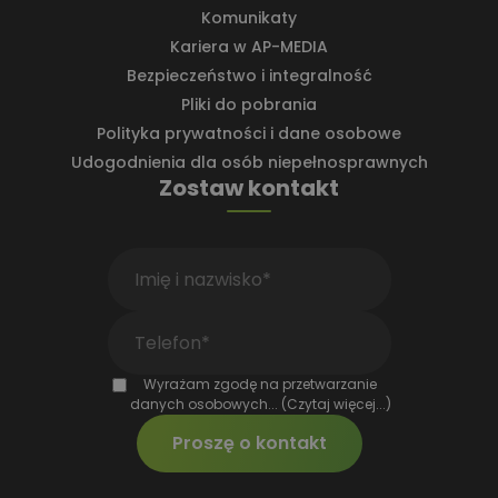
podstawowych funkcji strony internetowej, takich
Komunikaty
jak logowanie użytkownika i zarządzanie kontem.
Bez niezbędnych plików cookie nie można
Kariera w AP-MEDIA
prawidłowo korzystać ze strony internetowej.
Bezpieczeństwo i integralność
Dostawca
/
Okres
Nazwa
Opis
Pliki do pobrania
Domena
przechowywania
Polityka prywatności i dane osobowe
CookieScriptConsent
4 tygodnie 2 dni
Ten pli
CookieScript
jest u
www.ap-
Udogodnienia dla osób niepełnosprawnych
przez 
media.pl
Zostaw kontakt
Cookie
Script
zapami
prefere
dotycz
zgody
użytko
pliki c
to kon
aby ba
cookie
Script
działał
Wyrażam zgodę na przetwarzanie
popraw
danych osobowych...
(Czytaj więcej...)
Polityce prywatności Google
Dostawca