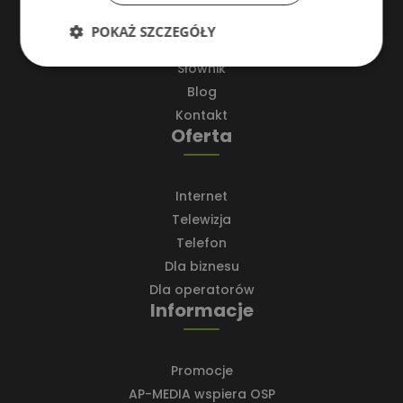
O nas
POKAŻ SZCZEGÓŁY
Oferta
Słownik
Niezbędne
Wydajność
Blog
Kontakt
Oferta
Targetowanie
Funkcjonalność
Internet
Niesklasyfikowane
Telewizja
Telefon
Dla biznesu
Dla operatorów
Informacje
Niezbędne
Wydajność
Targetowanie
Funkcjonalność
Niesklasyfikowane
Promocje
AP-MEDIA wspiera OSP
Niezbędne pliki cookie umożliwiają korzystanie z